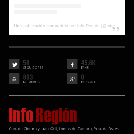
Una publicación compartida por Info Región (@inforegion_redes)
5K
45.6K
SEGUIDORES
FANS
803
0
MIEMBROS
PERSONAS
Cno. de Cintura y Juan XXIII, Lomas de Zamora, Pcia. de Bs. As.