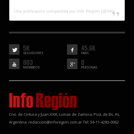
Una publicación compartida por Info Región (@inforegion_redes)
5K
45.6K
SEGUIDORES
FANS
803
0
MIEMBROS
PERSONAS
Cno. de Cintura y Juan XXIII, Lomas de Zamora, Pcia. de Bs. As.
Argentina. redaccion@inforegion.com.ar Tel: 54-11-4283-0062