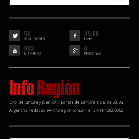
5K
45.6K
SEGUIDORES
FANS
803
0
MIEMBROS
PERSONAS
Cno. de Cintura y Juan XXIII, Lomas de Zamora, Pcia. de Bs. As.
Argentina. redaccion@inforegion.com.ar Tel: 54-11-4283-0062