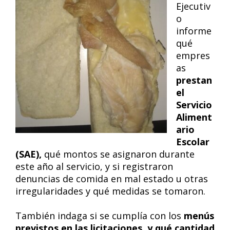
Ejecutiv
o
informe
qué
empres
as
prestan
el
Servicio
Aliment
ario
Escolar
(SAE),
qué montos se asignaron durante
este año al servicio, y si registraron
denuncias de comida en mal estado u otras
irregularidades y qué medidas se tomaron.
También indaga si se cumplía con los
menús
previstos en las licitaciones, y qué cantidad