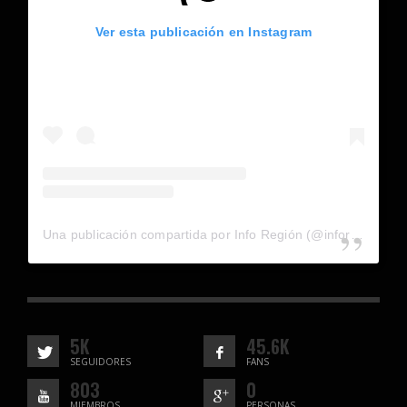
Ver esta publicación en Instagram
Una publicación compartida por Info Región (@inforegion_redes)
5K
45.6K
SEGUIDORES
FANS
803
0
MIEMBROS
PERSONAS