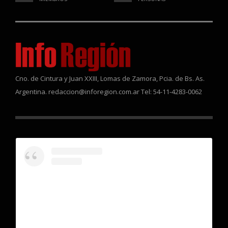
Cno. de Cintura y Juan XXIII, Lomas de Zamora, Pcia. de Bs. As.
Argentina. redaccion@inforegion.com.ar Tel: 54-11-4283-0062