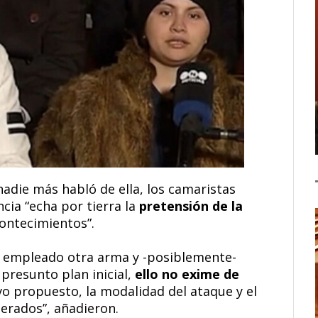
nadie más habló de ella, los camaristas
cia “echa por tierra la
pretensión de la
contecimientos”.
a empleado otra arma y -posiblemente-
presunto plan inicial,
ello no exime de
vo propuesto, la modalidad del ataque y el
terados”, añadieron.