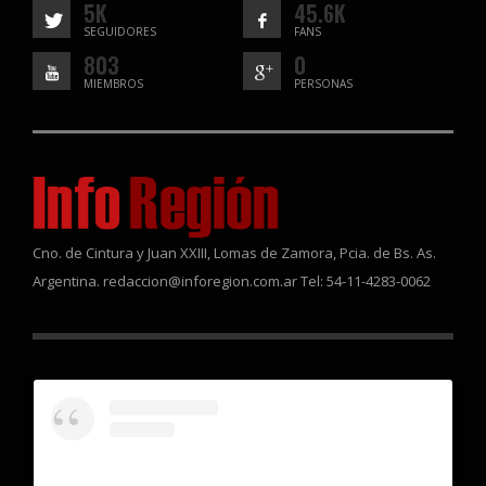
5K
45.6K
SEGUIDORES
FANS
803
0
MIEMBROS
PERSONAS
Cno. de Cintura y Juan XXIII, Lomas de Zamora, Pcia. de Bs. As.
Argentina. redaccion@inforegion.com.ar Tel: 54-11-4283-0062