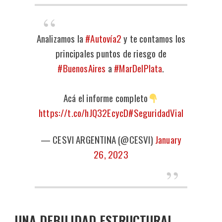
Analizamos la
#Autovía2
y te contamos los
principales puntos de riesgo de
#BuenosAires
a
#MarDelPlata
.
Acá el informe completo
https://t.co/hJQ32EcycD
#SeguridadVial
— CESVI ARGENTINA (@CESVI)
January
26, 2023
UNA DEBILIDAD ESTRUCTURAL