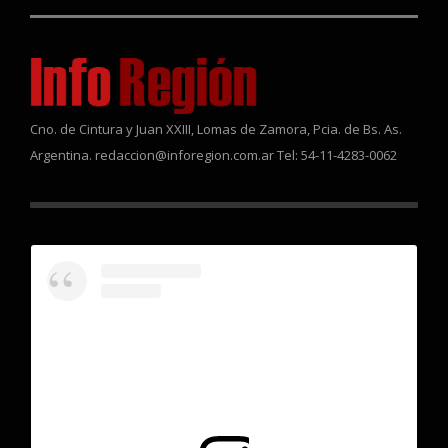
Cno. de Cintura y Juan XXIII, Lomas de Zamora, Pcia. de Bs. As.
Argentina. redaccion@inforegion.com.ar Tel: 54-11-4283-0062