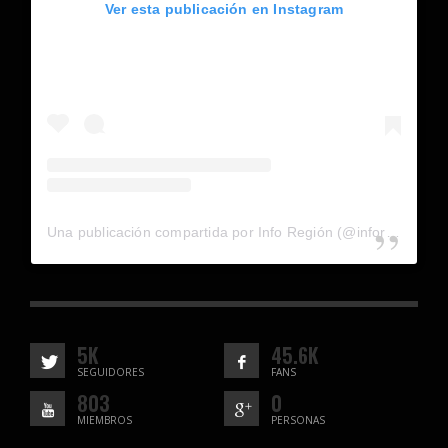
Ver esta publicación en Instagram
Una publicación compartida por Info Región (@inforegion_redes)
5K
45.6K
SEGUIDORES
FANS
803
0
MIEMBROS
PERSONAS