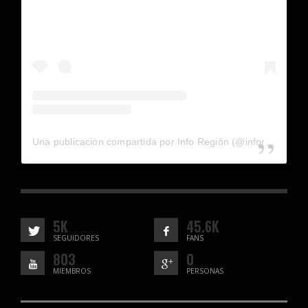
Una publicación compartida por Info Región (@inforegion_redes)
5K
45.6K
SEGUIDORES
FANS
803
0
MIEMBROS
PERSONAS