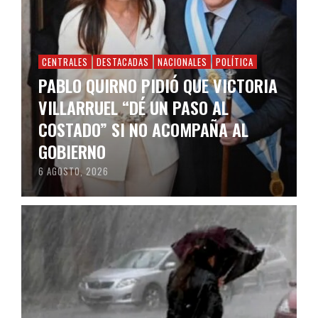
CENTRALES
DESTACADAS
NACIONALES
POLÍTICA
PABLO QUIRNO PIDIÓ QUE VICTORIA
VILLARRUEL “DÉ UN PASO AL
COSTADO” SI NO ACOMPAÑA AL
GOBIERNO
6 AGOSTO, 2026