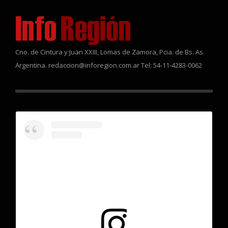
Cno. de Cintura y Juan XXIII, Lomas de Zamora, Pcia. de Bs. As.
Argentina. redaccion@inforegion.com.ar Tel: 54-11-4283-0062