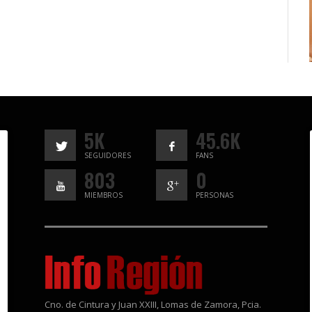
5K
45.6K
SEGUIDORES
FANS
803
0
MIEMBROS
PERSONAS
Cno. de Cintura y Juan XXIII, Lomas de Zamora, Pcia.