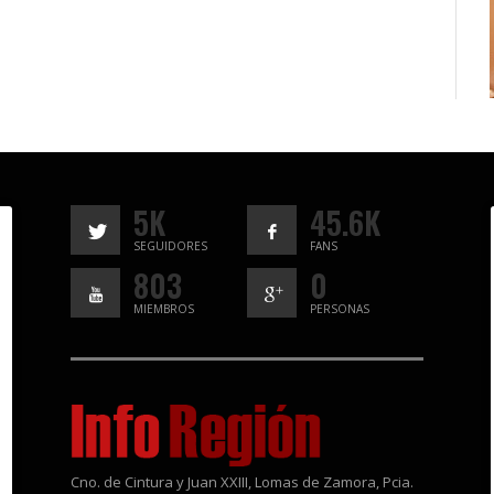
5K
45.6K
SEGUIDORES
FANS
803
0
MIEMBROS
PERSONAS
Cno. de Cintura y Juan XXIII, Lomas de Zamora, Pcia.