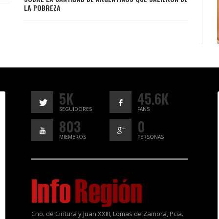
LA POBREZA
5K
45.6K
SEGUIDORES
FANS
803
0
MIEMBROS
PERSONAS
Cno. de Cintura y Juan XXIII, Lomas de Zamora, Pcia.