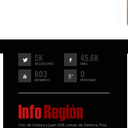
5K
45.6K
SEGUIDORES
FANS
803
0
MIEMBROS
PERSONAS
Cno. de Cintura y Juan XXIII, Lomas de Zamora, Pcia.