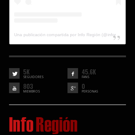
Una publicación compartida por Info Región (@inforegion_redes)
5K
45.6K
SEGUIDORES
FANS
803
0
MIEMBROS
PERSONAS