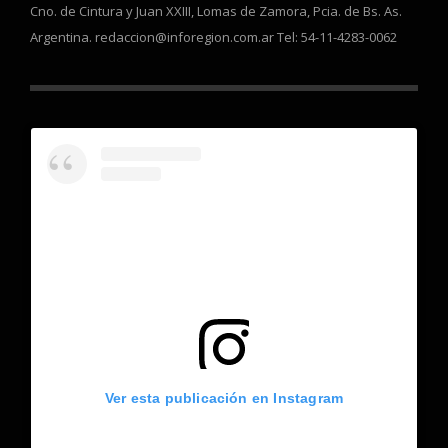
Cno. de Cintura y Juan XXIII, Lomas de Zamora, Pcia. de Bs. As.
Argentina. redaccion@inforegion.com.ar Tel: 54-11-4283-0062
Ver esta publicación en Instagram