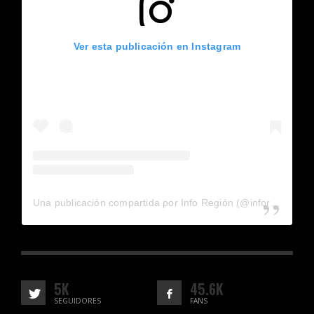
Ver esta publicación en Instagram
Una publicación compartida por Info Región (@inforegion_redes)
5K
45.6K
SEGUIDORES
FANS