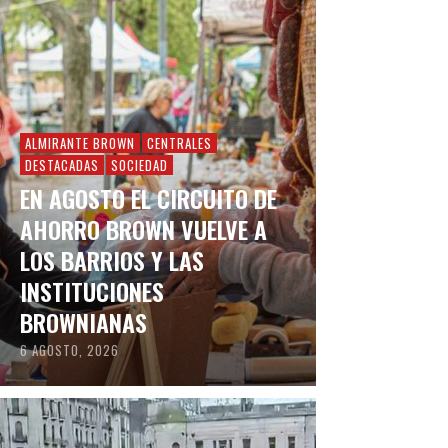
ALMIRANTE BROWN
CENTRALES
DESTACADAS
SOCIEDAD
EN AGOSTO EL CIRCUITO DE
AHORRO BROWN VUELVE A
LOS BARRIOS Y LAS
INSTITUCIONES
BROWNIANAS
6 AGOSTO, 2026