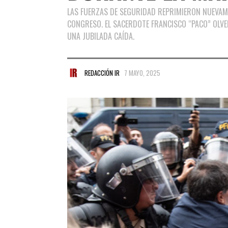
LAS FUERZAS DE SEGURIDAD REPRIMIERON NUEVAME
CONGRESO. EL SACERDOTE FRANCISCO “PACO” OLVE
UNA JUBILADA CAÍDA.
REDACCIÓN IR
7 MAYO, 2025