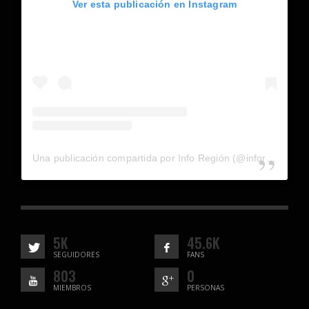
Ver esta publicación en Instagram
Una publicación compartida por Info Región (@inforegion_redes)
5K
45.6K
SEGUIDORES
FANS
803
0
MIEMBROS
PERSONAS