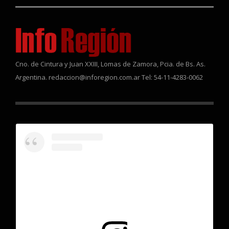
Cno. de Cintura y Juan XXIII, Lomas de Zamora, Pcia. de Bs. As.
Argentina. redaccion@inforegion.com.ar Tel: 54-11-4283-0062