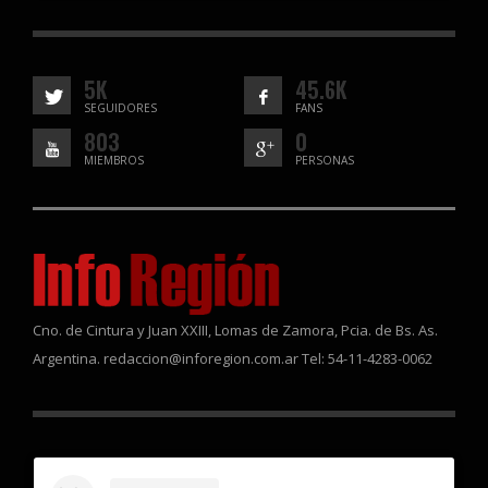
5K
45.6K
SEGUIDORES
FANS
803
0
MIEMBROS
PERSONAS
Cno. de Cintura y Juan XXIII, Lomas de Zamora, Pcia. de Bs. As.
Argentina. redaccion@inforegion.com.ar Tel: 54-11-4283-0062