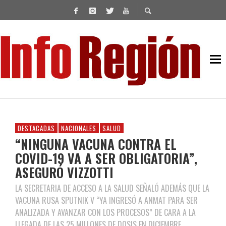
DESTACADAS
NACIONALES
SALUD
“NINGUNA VACUNA CONTRA EL
COVID-19 VA A SER OBLIGATORIA”,
ASEGURÓ VIZZOTTI
LA SECRETARIA DE ACCESO A LA SALUD SEÑALÓ ADEMÁS QUE LA
VACUNA RUSA SPUTNIK V “YA INGRESÓ A ANMAT PARA SER
ANALIZADA Y AVANZAR CON LOS PROCESOS” DE CARA A LA
LLEGADA DE LAS 25 MILLONES DE DOSIS EN DICIEMBRE.