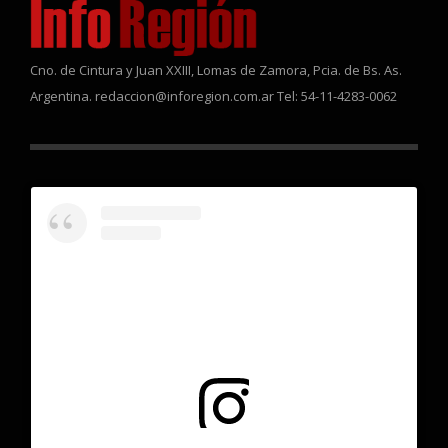
Cno. de Cintura y Juan XXIII, Lomas de Zamora, Pcia. de Bs. As.
Argentina. redaccion@inforegion.com.ar Tel: 54-11-4283-0062