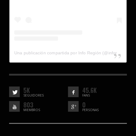
Una publicación compartida por Info Región (@inforegion_redes)
5K
45.6K
SEGUIDORES
FANS
803
0
MIEMBROS
PERSONAS