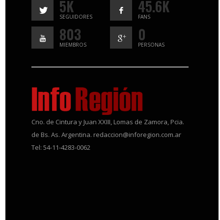
5K
45.6K
SEGUIDORES
FANS
803
0
MIEMBROS
PERSONAS
Cno. de Cintura y Juan XXIII, Lomas de Zamora, Pcia.
de Bs. As. Argentina. redaccion@inforegion.com.ar
Tel: 54-11-4283-0062