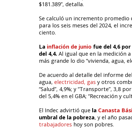
$181.389”, detalla.
Se calculó un incremento promedio d
para los seis meses del 2024, el inc
ciento.
La
inflación de junio
fue del 4,6 por
del 4,4.
Al igual que en la medición a 
más grande lo dio “vivienda, agua, el
De acuerdo al detalle del informe de
agua,
electricidad, gas
y otros combu
“Salud”, 4,9%; y “Transporte”, 3,8 p
del 5,4% en el GBA; “Recreación y cul
El Indec advirtió que
la
Canasta Bás
umbral de la pobreza
, y el año pasa
trabajadores
hoy son pobres.