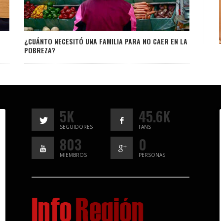
¿CUÁNTO NECESITÓ UNA FAMILIA PARA NO CAER EN LA
POBREZA?
5K
45.6K
SEGUIDORES
FANS
803
0
MIEMBROS
PERSONAS