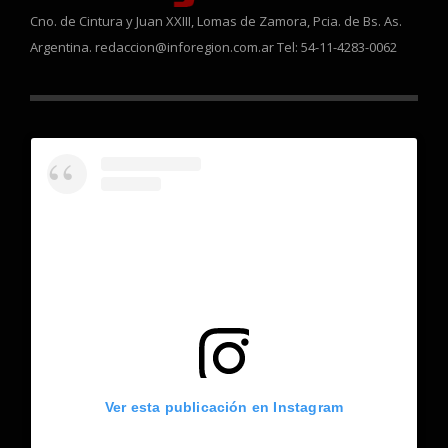
Cno. de Cintura y Juan XXIII, Lomas de Zamora, Pcia. de Bs. As.
Argentina. redaccion@inforegion.com.ar Tel: 54-11-4283-0062
Ver esta publicación en Instagram