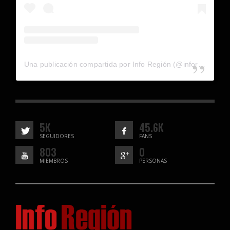
Una publicación compartida por Info Región (@inforegion_redes)
5K
45.6K
SEGUIDORES
FANS
803
0
MIEMBROS
PERSONAS