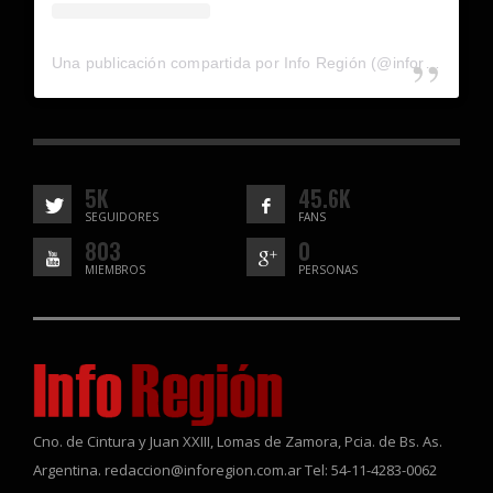
Una publicación compartida por Info Región (@inforegion_redes)
5K
45.6K
SEGUIDORES
FANS
803
0
MIEMBROS
PERSONAS
Cno. de Cintura y Juan XXIII, Lomas de Zamora, Pcia. de Bs. As.
Argentina. redaccion@inforegion.com.ar Tel: 54-11-4283-0062