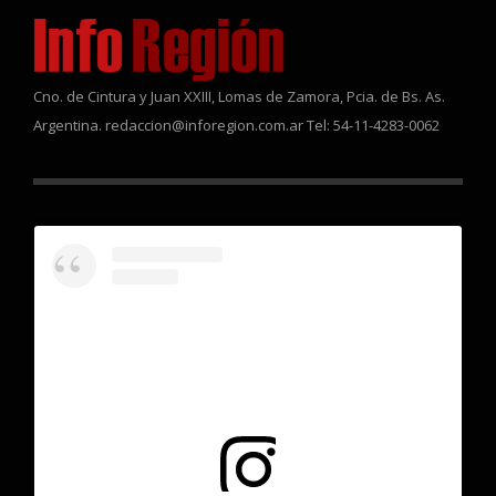
Cno. de Cintura y Juan XXIII, Lomas de Zamora, Pcia. de Bs. As.
Argentina. redaccion@inforegion.com.ar Tel: 54-11-4283-0062