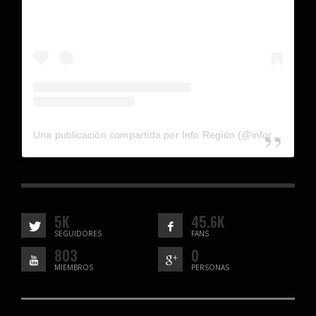
Una publicación compartida por Info Región (@inforegion_redes)
5K
45.6K
SEGUIDORES
FANS
803
0
MIEMBROS
PERSONAS