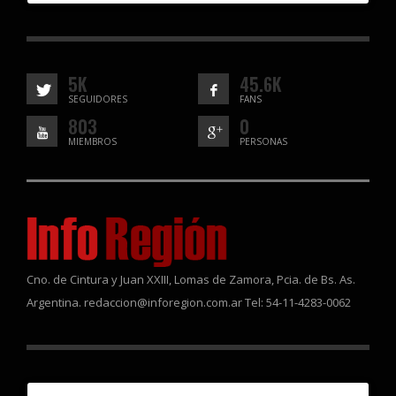
5K
45.6K
SEGUIDORES
FANS
803
0
MIEMBROS
PERSONAS
Cno. de Cintura y Juan XXIII, Lomas de Zamora, Pcia. de Bs. As.
Argentina. redaccion@inforegion.com.ar Tel: 54-11-4283-0062