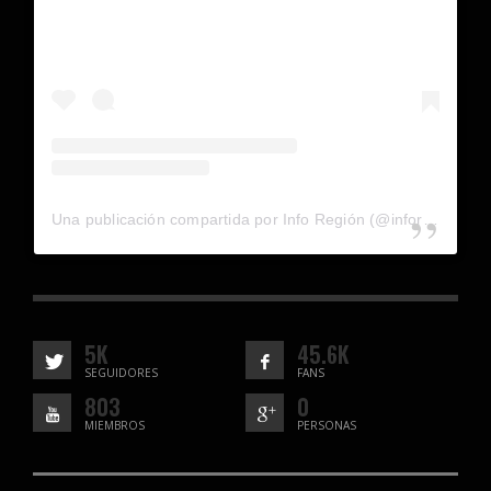
Una publicación compartida por Info Región (@inforegion_redes)
5K
45.6K
SEGUIDORES
FANS
803
0
MIEMBROS
PERSONAS