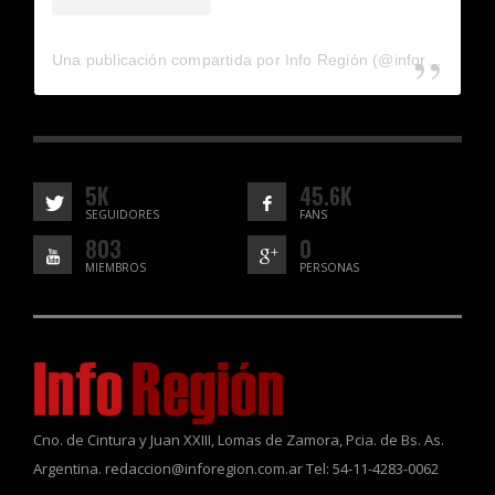
Una publicación compartida por Info Región (@inforegion_redes)
5K
45.6K
SEGUIDORES
FANS
803
0
MIEMBROS
PERSONAS
Cno. de Cintura y Juan XXIII, Lomas de Zamora, Pcia. de Bs. As.
Argentina. redaccion@inforegion.com.ar Tel: 54-11-4283-0062