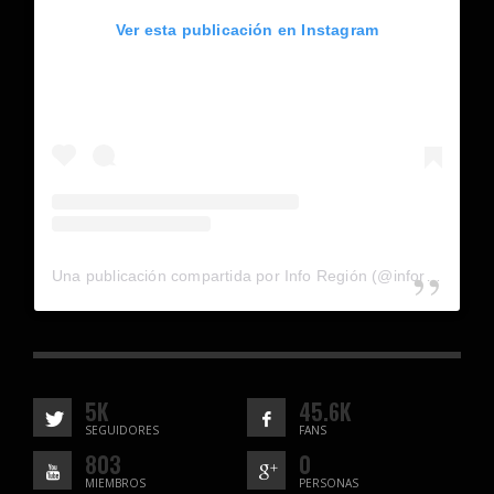
Ver esta publicación en Instagram
Una publicación compartida por Info Región (@inforegion_redes)
5K
45.6K
SEGUIDORES
FANS
803
0
MIEMBROS
PERSONAS