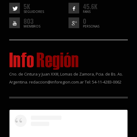
5K
45.6K
SEGUIDORES
FANS
803
0
MIEMBROS
PERSONAS
Cno. de Cintura y Juan XXIII, Lomas de Zamora, Pcia. de Bs. As.
Argentina. redaccion@inforegion.com.ar Tel: 54-11-4283-0062