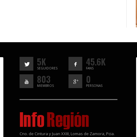
5K
45.6K
SEGUIDORES
FANS
803
0
MIEMBROS
PERSONAS
Cno. de Cintura y Juan XXIII, Lomas de Zamora, Pcia.