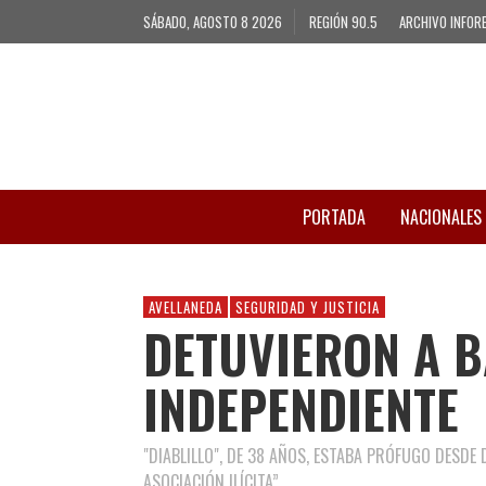
SÁBADO, AGOSTO 8 2026
REGIÓN 90.5
ARCHIVO INFOR
PORTADA
NACIONALES
AVELLANEDA
SEGURIDAD Y JUSTICIA
DETUVIERON A 
INDEPENDIENTE
"DIABLILLO", DE 38 AÑOS, ESTABA PRÓFUGO DESD
ASOCIACIÓN ILÍCITA”.