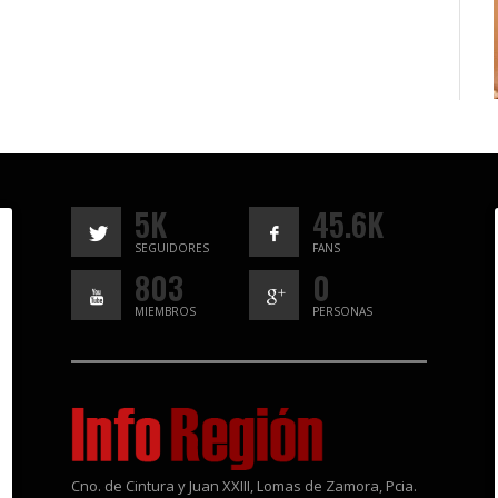
5K
45.6K
SEGUIDORES
FANS
803
0
MIEMBROS
PERSONAS
Cno. de Cintura y Juan XXIII, Lomas de Zamora, Pcia.