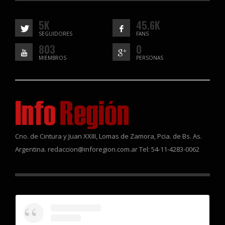
5K
45.6K
SEGUIDORES
FANS
803
0
MIEMBROS
PERSONAS
Cno. de Cintura y Juan XXIII, Lomas de Zamora, Pcia. de Bs. As.
Argentina. redaccion@inforegion.com.ar Tel: 54-11-4283-0062