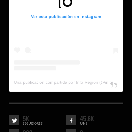
Ver esta publicación en Instagram
Una publicación compartida por Info Región (@inforegion_redes)
5K
45.6K
SEGUIDORES
FANS