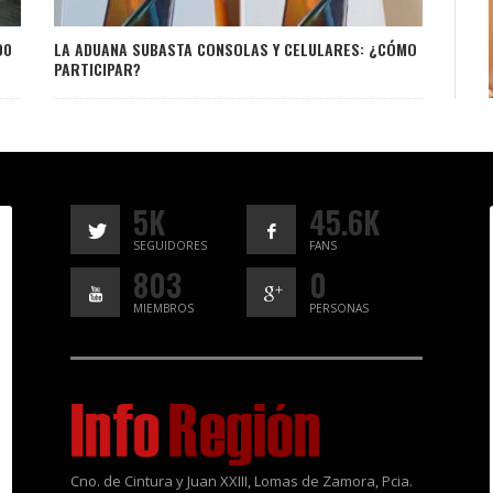
00
LA ADUANA SUBASTA CONSOLAS Y CELULARES: ¿CÓMO
PARTICIPAR?
5K
45.6K
SEGUIDORES
FANS
803
0
MIEMBROS
PERSONAS
Cno. de Cintura y Juan XXIII, Lomas de Zamora, Pcia.