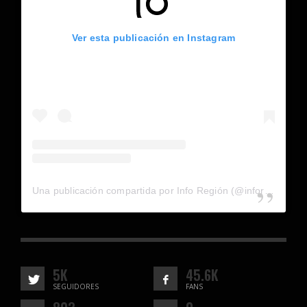
Ver esta publicación en Instagram
Una publicación compartida por Info Región (@inforegion_redes)
5K
45.6K
SEGUIDORES
FANS