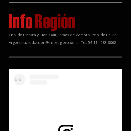
Cno. de Cintura y Juan XXIII, Lomas de Zamora, Pcia. de Bs. As.
Argentina. redaccion@inforegion.com.ar Tel: 54-11-4283-0062