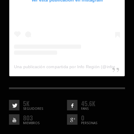
Ver esta publicación en Instagram
Una publicación compartida por Info Región (@inforegion_redes)
5K
45.6K
SEGUIDORES
FANS
803
0
MIEMBROS
PERSONAS