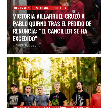
CENTRALES
DESTACADAS
POLÍTICA
VICTORIA VILLARRUEL CRUZÓ A
PABLO QUIRNO TRAS EL PEDIDO DE
RENUNCIA: “EL CANCILLER SE HA
EXCEDIDO”
7 AGOSTO, 2026
CENTRALES
CULTURA Y ESPECTÁCULO
DESTACADAS