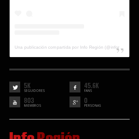
Una publicación compartida por Info Región (@inforegion_redes)
5K
45.6K
SEGUIDORES
FANS
803
0
MIEMBROS
PERSONAS