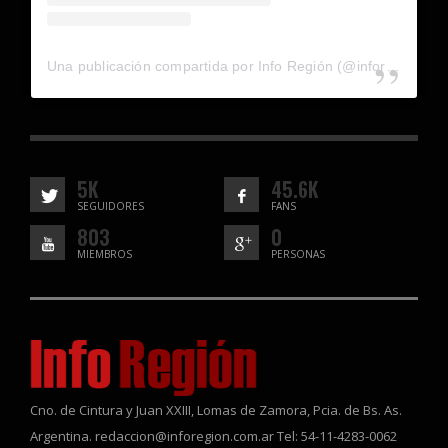
Una publicación compartida por Info Región (@inforegion_redes)
5K
45.6K
SEGUIDORES
FANS
803
0
MIEMBROS
PERSONAS
Cno. de Cintura y Juan XXIII, Lomas de Zamora, Pcia. de Bs. As.
Argentina. redaccion@inforegion.com.ar Tel: 54-11-4283-0062