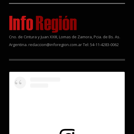
Cno. de Cintura y Juan XXIII, Lomas de Zamora, Pcia. de Bs. As.
Argentina. redaccion@inforegion.com.ar Tel: 54-11-4283-0062