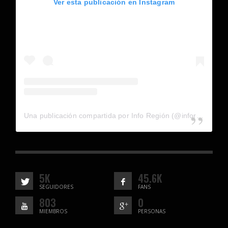
Ver esta publicación en Instagram
Una publicación compartida por Info Región (@inforegion_redes)
5K
45.6K
SEGUIDORES
FANS
803
0
MIEMBROS
PERSONAS