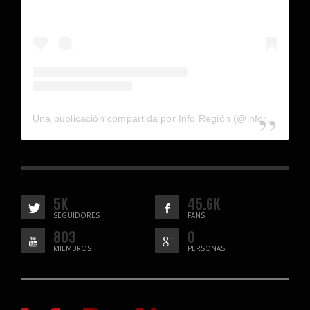
Una publicación compartida por Info Región (@inforegion_redes)
5K
45.6K
SEGUIDORES
FANS
803
0
MIEMBROS
PERSONAS