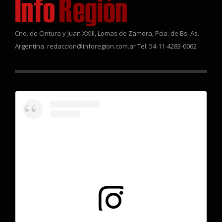
Cno. de Cintura y Juan XXIII, Lomas de Zamora, Pcia. de Bs. As.
Argentina. redaccion@inforegion.com.ar Tel: 54-11-4283-0062