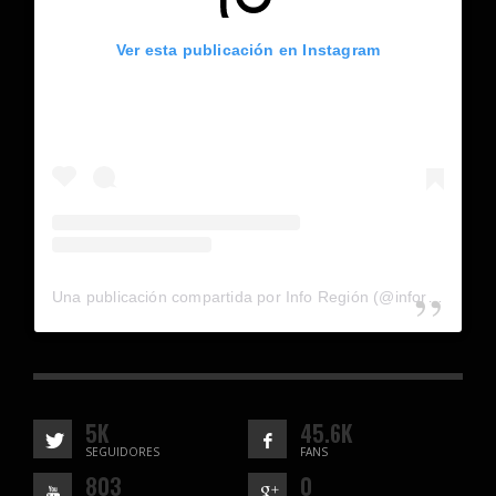
Ver esta publicación en Instagram
Una publicación compartida por Info Región (@inforegion_redes)
5K
45.6K
SEGUIDORES
FANS
803
0