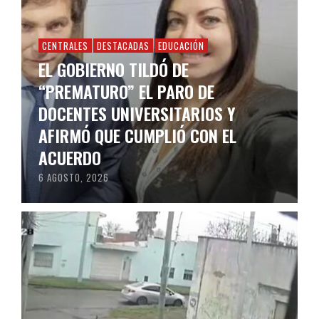
CENTRALES
DESTACADAS
EDUCACIÓN
EL GOBIERNO TILDÓ DE
“PREMATURO” EL PARO DE
DOCENTES UNIVERSITARIOS Y
AFIRMÓ QUE CUMPLIÓ CON EL
ACUERDO
6 AGOSTO, 2026