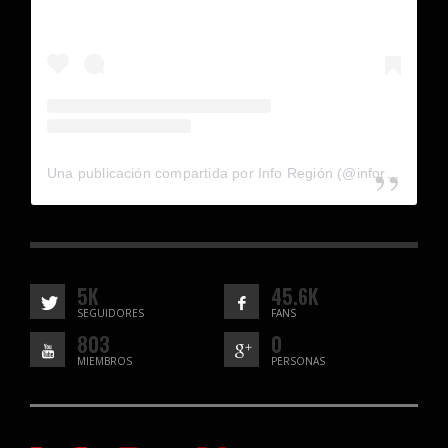
Una publicación compartida por Info Región (@inforegion_redes)
5K
45.6K
SEGUIDORES
FANS
803
0
MIEMBROS
PERSONAS