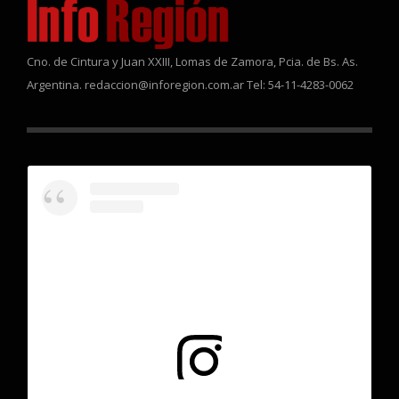
Cno. de Cintura y Juan XXIII, Lomas de Zamora, Pcia. de Bs. As.
Argentina. redaccion@inforegion.com.ar Tel: 54-11-4283-0062