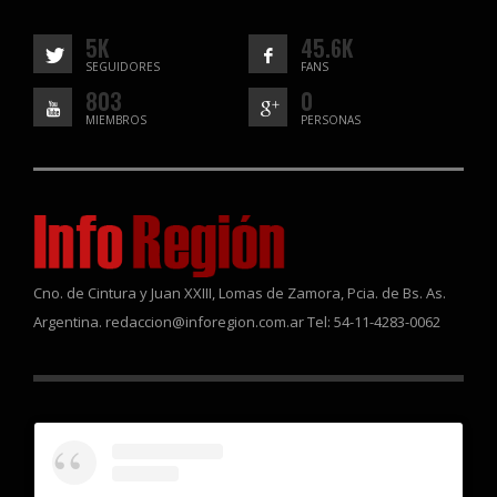
5K
45.6K
SEGUIDORES
FANS
803
0
MIEMBROS
PERSONAS
Cno. de Cintura y Juan XXIII, Lomas de Zamora, Pcia. de Bs. As.
Argentina. redaccion@inforegion.com.ar Tel: 54-11-4283-0062