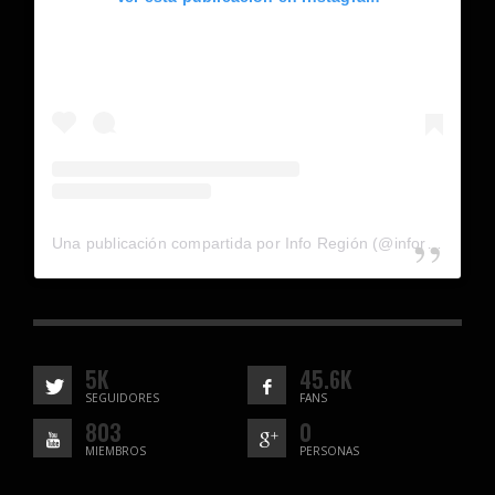
Una publicación compartida por Info Región (@inforegion_redes)
5K
45.6K
SEGUIDORES
FANS
803
0
MIEMBROS
PERSONAS