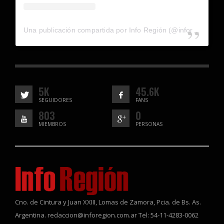
Una publicación compartida por Info Región (@inforegion_redes)
5K
45.6K
SEGUIDORES
FANS
803
0
MIEMBROS
PERSONAS
Cno. de Cintura y Juan XXIII, Lomas de Zamora, Pcia. de Bs. As.
Argentina. redaccion@inforegion.com.ar Tel: 54-11-4283-0062