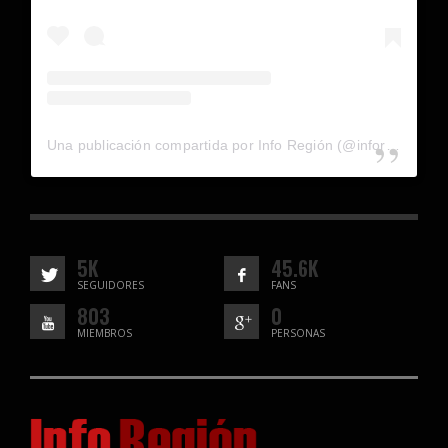
Una publicación compartida por Info Región (@inforegion_redes)
5K
45.6K
SEGUIDORES
FANS
803
0
MIEMBROS
PERSONAS