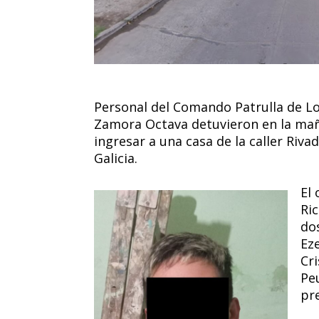
Personal del Comando Patrulla de L
Zamora Octava detuvieron en la mañ
ingresar a una casa de la caller Rivad
Galicia.
El
Ri
do
Ez
Cr
Pe
pr