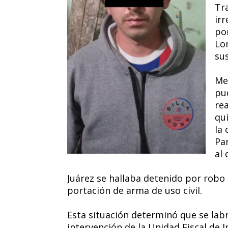
Tra
ir
por
Lo
sus
Me
pu
re
qui
la
Pa
al
Juárez se hallaba detenido por robo 
portación de arma de uso civil.
Esta situación determinó que se lab
intervención de la Unidad Fiscal de 