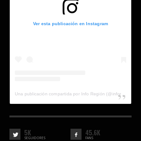
Ver esta publicación en Instagram
Una publicación compartida por Info Región (@inforegion_redes)
5K
45.6K
SEGUIDORES
FANS