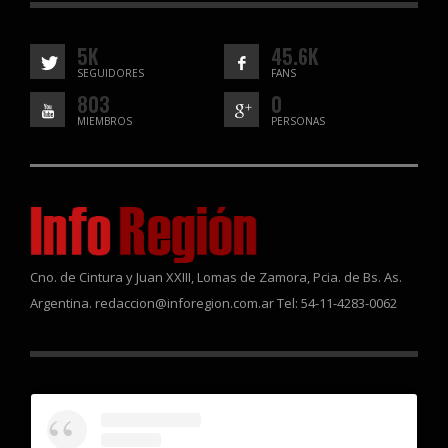
5K
45.6K
SEGUIDORES
FANS
803
0
MIEMBROS
PERSONAS
Cno. de Cintura y Juan XXIII, Lomas de Zamora, Pcia. de Bs. As.
Argentina. redaccion@inforegion.com.ar Tel: 54-11-4283-0062