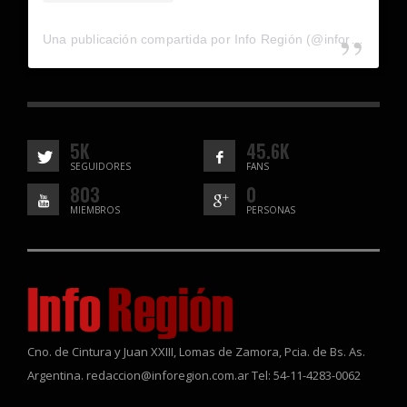
Una publicación compartida por Info Región (@inforegion_redes)
5K
45.6K
SEGUIDORES
FANS
803
0
MIEMBROS
PERSONAS
Cno. de Cintura y Juan XXIII, Lomas de Zamora, Pcia. de Bs. As.
Argentina. redaccion@inforegion.com.ar Tel: 54-11-4283-0062